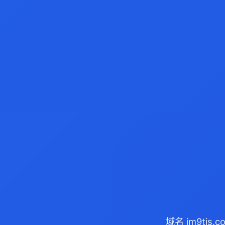
域名 jm9tj