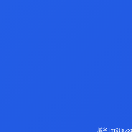
域名 jm9tj